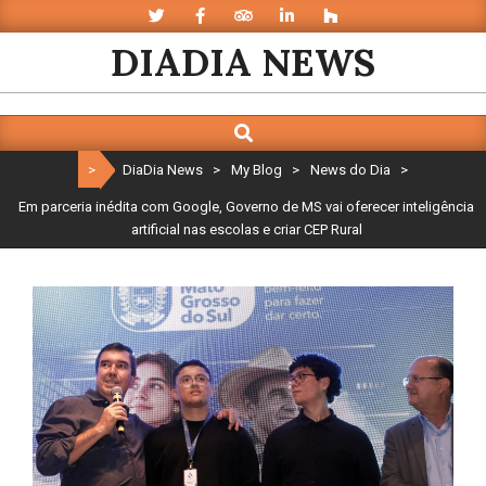
Skip
to
DIADIA NEWS
content
Search
Primary
Navigation
>
DiaDia News
>
My Blog
>
News do Dia
>
Menu
Em parceria inédita com Google, Governo de MS vai oferecer inteligência
artificial nas escolas e criar CEP Rural