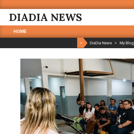
Skip
to
DIADIA NEWS
content
HOME
Primary
Navigation
>
DiaDia News
>
My Blog
Menu