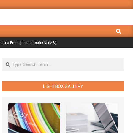
Search
 para o Encceja em Inocência (MS)
Search
LIGHTBOX GALLERY