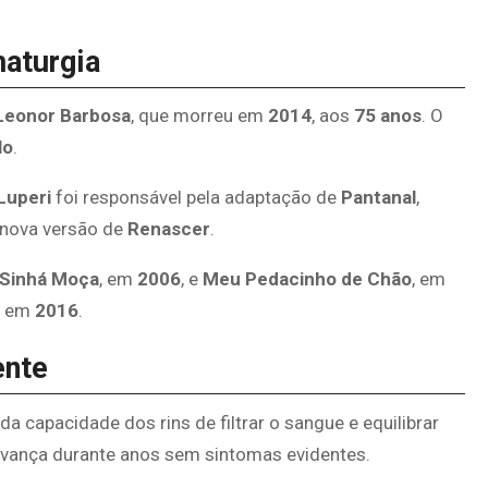
maturgia
Leonor Barbosa
, que morreu em
2014
, aos
75 anos
. O
lo
.
Luperi
foi responsável pela adaptação de
Pantanal
,
 nova versão de
Renascer
.
Sinhá Moça
, em
2006
, e
Meu Pedacinho de Chão
, em
da em
2016
.
ente
da capacidade dos rins de filtrar o sangue e equilibrar
 avança durante anos sem sintomas evidentes.