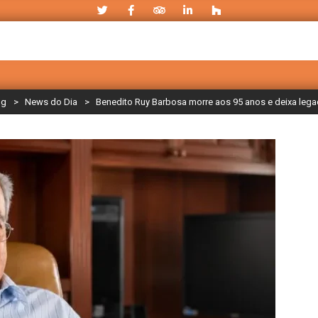
og
>
News do Dia
>
Benedito Ruy Barbosa morre aos 95 anos e deixa legad