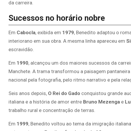
da carreira.
Sucessos no horário nobre
Em
Cabocla
, exibida em
1979
, Benedito adaptou o ro
interiorano em sua obra. A mesma linha apareceu em
S
escravidão.
Em
1990
, alcançou um dos maiores sucessos da carre
Manchete. A trama transformou a paisagem pantaneira
nacional pela fotografia, pelo ritmo narrativo e pela re
Seis anos depois,
O Rei do Gado
conquistou grande audi
italiana e a história de amor entre
Bruno Mezenga
e
Lu
trabalho rural e concentração de terras.
Em
1999
, Benedito voltou ao tema da imigração italia