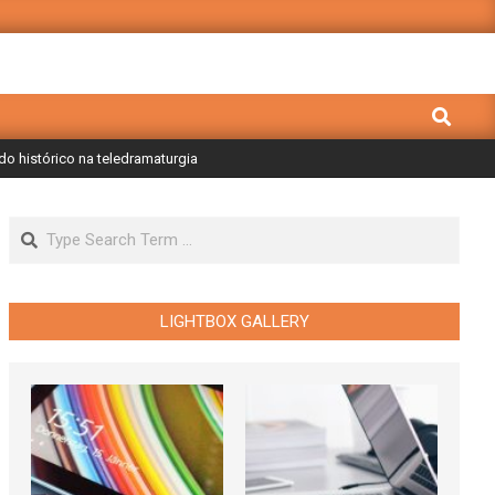
Search
o histórico na teledramaturgia
Search
LIGHTBOX GALLERY