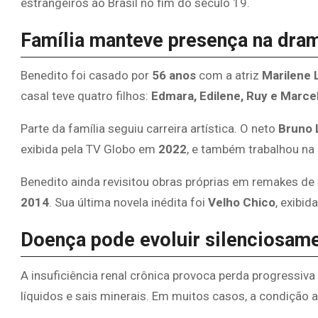
estrangeiros ao Brasil no fim do século 19.
Família manteve presença na dra
Benedito foi casado por
56 anos
com a atriz
Marilene 
casal teve quatro filhos:
Edmara, Edilene, Ruy e Marce
Parte da família seguiu carreira artística. O neto
Bruno 
exibida pela TV Globo em
2022
, e também trabalhou na
Benedito ainda revisitou obras próprias em remakes de
2014
. Sua última novela inédita foi
Velho Chico
, exibi
Doença pode evoluir silenciosam
A insuficiência renal crônica provoca perda progressiva 
líquidos e sais minerais. Em muitos casos, a condição