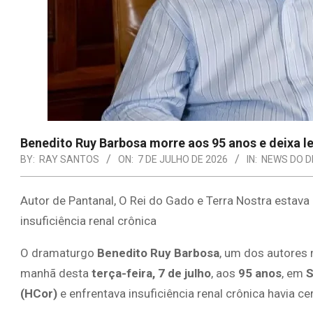
Benedito Ruy Barbosa morre aos 95 anos e deixa l
BY:
RAY SANTOS
ON:
7 DE JULHO DE 2026
IN:
NEWS DO D
Autor de Pantanal, O Rei do Gado e Terra Nostra estav
insuficiência renal crônica
O dramaturgo
Benedito Ruy Barbosa
, um dos autores 
manhã desta
terça-feira, 7 de julho
, aos
95 anos
, em
S
(HCor)
e enfrentava insuficiência renal crônica havia ce