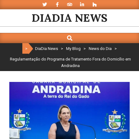
Skip
to
DIADIA NEWS
content
Search
Primary
Navigation
>
DiaDia News
>
My Blog
>
News do Dia
>
Menu
Regulamentação do Programa de Tratamento Fora do Domicílio em
Andradina