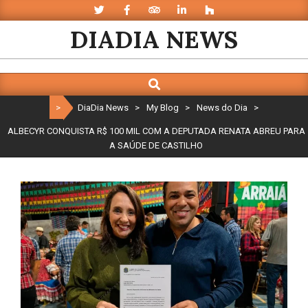
Skip
to
DIADIA NEWS
content
Search
Primary
Navigation
>
DiaDia News
>
My Blog
>
News do Dia
>
Menu
ALBECYR CONQUISTA R$ 100 MIL COM A DEPUTADA RENATA ABREU PARA
A SAÚDE DE CASTILHO