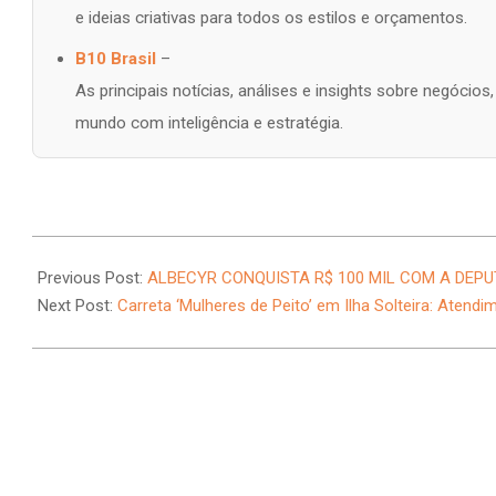
e ideias criativas para todos os estilos e orçamentos.
B10 Brasil
–
As principais notícias, análises e insights sobre negócio
mundo com inteligência e estratégia.
2026-
07-
Previous Post:
ALBECYR CONQUISTA R$ 100 MIL COM A DEP
07
Next Post:
Carreta ‘Mulheres de Peito’ em Ilha Solteira: Aten